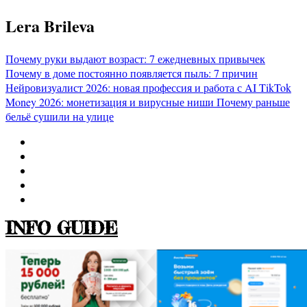
Перейти
Lera Brileva
к
содержимому
Почему руки выдают возраст: 7 ежедневных привычек
Почему в доме постоянно появляется пыль: 7 причин
Нейровизуалист 2026: новая профессия и работа с AI
TikTok
Money 2026: монетизация и вирусные ниши
Почему раньше
бельё сушили на улице
INFO GUIDE