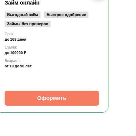
до 10
Займ онлайн
Возрас
от 19
Выгодный заём
Быстрое одобрение
Займы без проверок
Срок:
до 168 дней
Сумма:
до 100000 ₽
Возраст:
от 18
до 90 лет
Оформить