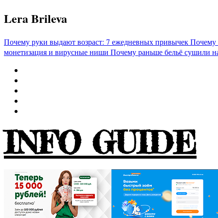
Перейти
Lera Brileva
к
содержимому
Почему руки выдают возраст: 7 ежедневных привычек
Почему 
монетизация и вирусные ниши
Почему раньше бельё сушили н
INFO GUIDE