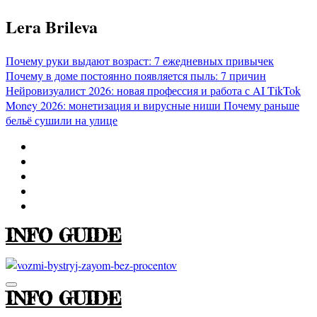
Перейти
Lera Brileva
к
содержимому
Почему руки выдают возраст: 7 ежедневных привычек
Почему в доме постоянно появляется пыль: 7 причин
Нейровизуалист 2026: новая профессия и работа с AI
TikTok
Money 2026: монетизация и вирусные ниши
Почему раньше
бельё сушили на улице
INFO GUIDE
INFO GUIDE