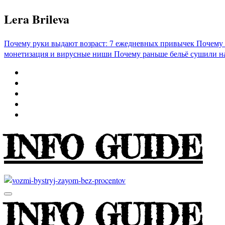
Перейти
Lera Brileva
к
содержимому
Почему руки выдают возраст: 7 ежедневных привычек
Почему 
монетизация и вирусные ниши
Почему раньше бельё сушили н
INFO GUIDE
INFO GUIDE