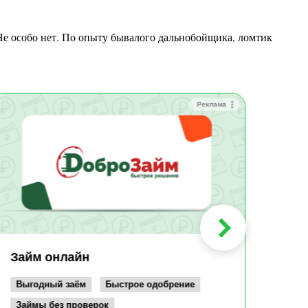
Реклама
Зай
Быс
Зачи
Мин
Срок:
до 36
Сумма
до 10
Займ онлайн
Возрас
от 19
Выгодный заём
Быстрое одобрение
Займы без проверок