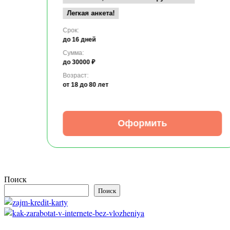
Легкая анкета!
Срок:
до 16 дней
Сумма:
до 30000 ₽
Возраст:
от 18
до 80 лет
Оформить
Поиск
Поиск