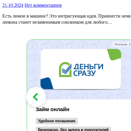
21.10.2024
Нет комментариев
Есть лимон в машине? Это интригующая идея. Привнести немного свежести в окружающую среду или расслабить атмосферу? Не особо нет. По опыту бывалого дальнобойщика, ломтик
лимона станет незаменимым союзником для любого…
Реклама
Реклама
Займ онлайн
Удобное погашение
Безопасно, без залога и поручителей