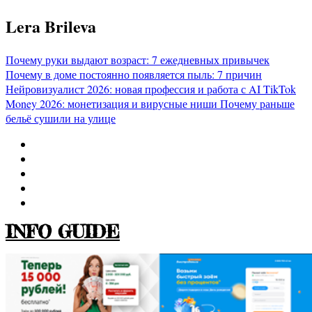
Перейти
Lera Brileva
к
содержимому
Почему руки выдают возраст: 7 ежедневных привычек
Почему в доме постоянно появляется пыль: 7 причин
Нейровизуалист 2026: новая профессия и работа с AI
TikTok
Money 2026: монетизация и вирусные ниши
Почему раньше
бельё сушили на улице
INFO GUIDE