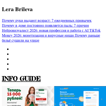
Перейти
Lera Brileva
к
содержимому
Почему руки выдают возраст: 7 ежедневных привычек
Почему в доме постоянно появляется пыль: 7 причин
Нейровизуалист 2026: новая профессия и работа с AI
TikTok
Money 2026: монетизация и вирусные ниши
Почему раньше
бельё сушили на улице
INFO GUIDE