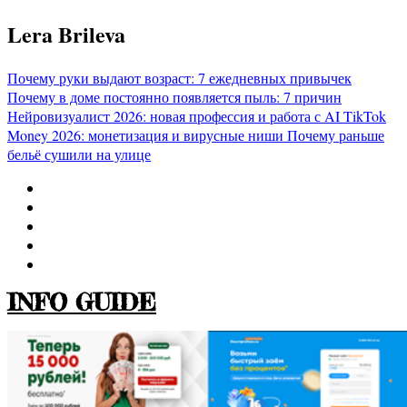
Перейти
Lera Brileva
к
содержимому
Почему руки выдают возраст: 7 ежедневных привычек
Почему в доме постоянно появляется пыль: 7 причин
Нейровизуалист 2026: новая профессия и работа с AI
TikTok
Money 2026: монетизация и вирусные ниши
Почему раньше
бельё сушили на улице
INFO GUIDE