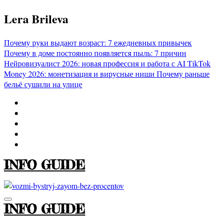
Перейти
Lera Brileva
к
содержимому
Почему руки выдают возраст: 7 ежедневных привычек
Почему в доме постоянно появляется пыль: 7 причин
Нейровизуалист 2026: новая профессия и работа с AI
TikTok
Money 2026: монетизация и вирусные ниши
Почему раньше
бельё сушили на улице
INFO GUIDE
INFO GUIDE