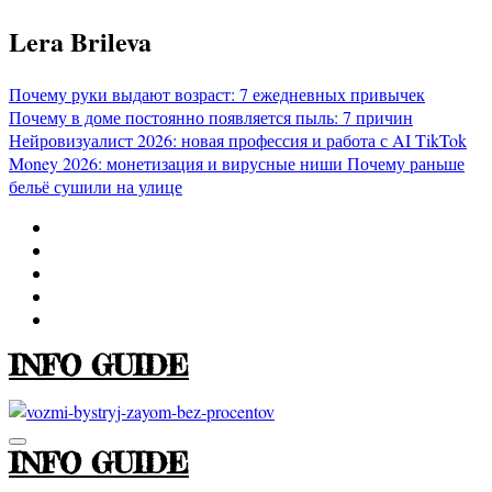
Перейти
Lera Brileva
к
содержимому
Почему руки выдают возраст: 7 ежедневных привычек
Почему в доме постоянно появляется пыль: 7 причин
Нейровизуалист 2026: новая профессия и работа с AI
TikTok
Money 2026: монетизация и вирусные ниши
Почему раньше
бельё сушили на улице
INFO GUIDE
INFO GUIDE