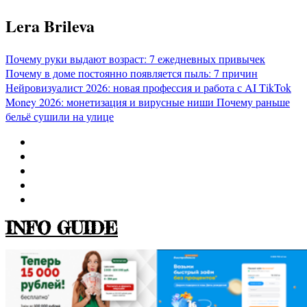
Перейти
Lera Brileva
к
содержимому
Почему руки выдают возраст: 7 ежедневных привычек
Почему в доме постоянно появляется пыль: 7 причин
Нейровизуалист 2026: новая профессия и работа с AI
TikTok
Money 2026: монетизация и вирусные ниши
Почему раньше
бельё сушили на улице
INFO GUIDE