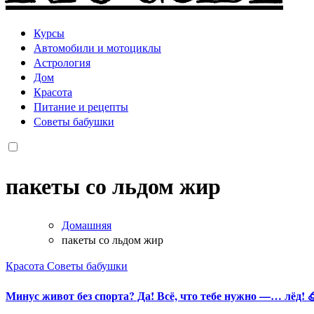
Курсы
Автомобили и мотоциклы
Астрология
Дом
Красота
Питание и рецепты
Советы бабушки
пакеты со льдом жир
Домашняя
пакеты со льдом жир
Красота
Советы бабушки
Минус живот без спорта? Да! Всё, что тебе нужно —… лёд! 