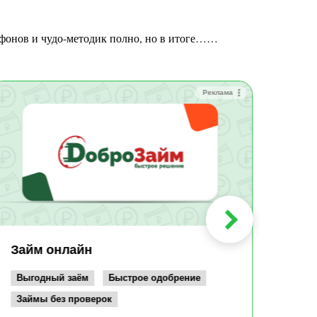
рафонов и чудо-методик полно, но в итоге……
Реклама
Зай
Быс
Зачи
Мин
Срок:
до 36
Сумма
до 10
Займ онлайн
Возрас
от 19
Выгодный заём
Быстрое одобрение
Займы без проверок