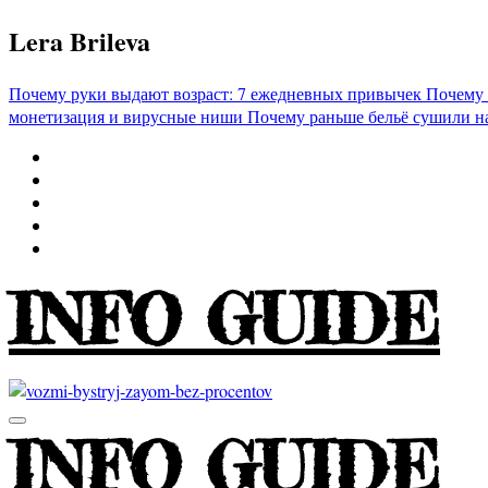
Перейти
Lera Brileva
к
содержимому
Почему руки выдают возраст: 7 ежедневных привычек
Почему 
монетизация и вирусные ниши
Почему раньше бельё сушили н
INFO GUIDE
INFO GUIDE