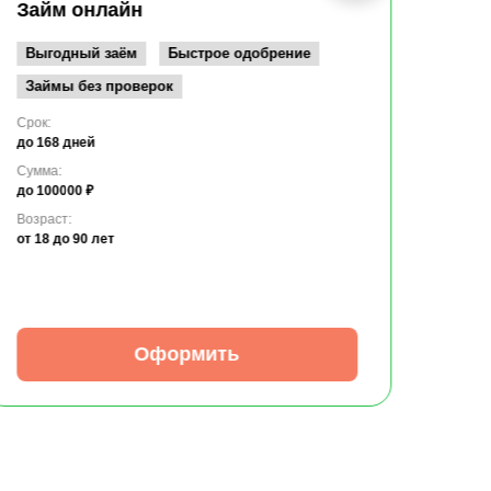
до 10
Займ онлайн
Возрас
от 19
Выгодный заём
Быстрое одобрение
Займы без проверок
Срок:
до 168 дней
Сумма:
до 100000 ₽
Возраст:
от 18
до 90 лет
Оформить