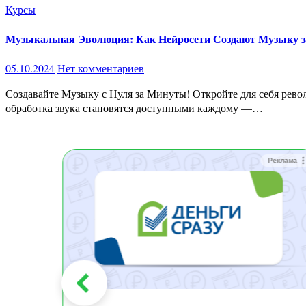
Курсы
Музыкальная Эволюция: Как Нейросети Создают Музыку 
05.10.2024
Нет комментариев
Создавайте Музыку с Нуля за Минуты! Откройте для себя революционные возможности нейросетей в мире звука и музыки! С помощью передовых AI-инструментов, создание музыки и
обработка звука становятся доступными каждому —…
Реклама
Реклама