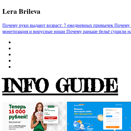
Перейти
Lera Brileva
к
содержимому
Почему руки выдают возраст: 7 ежедневных привычек
Почему 
монетизация и вирусные ниши
Почему раньше бельё сушили н
INFO GUIDE