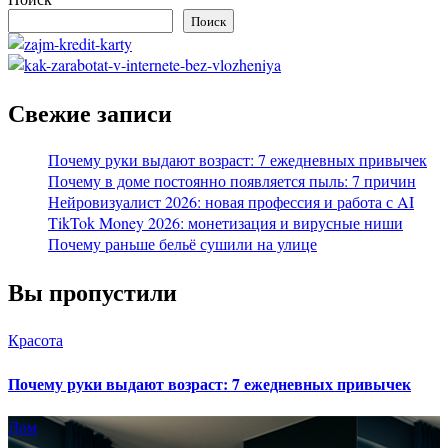
Поиск
Свежие записи
Почему руки выдают возраст: 7 ежедневных привычек
Почему в доме постоянно появляется пыль: 7 причин
Нейровизуалист 2026: новая профессия и работа с AI
TikTok Money 2026: монетизация и вирусные ниши
Почему раньше бельё сушили на улице
Вы пропустили
Красота
Почему руки выдают возраст: 7 ежедневных привычек
Дом