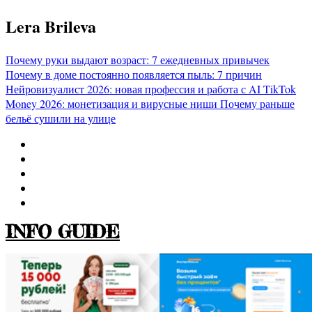
Перейти
Lera Brileva
к
содержимому
Почему руки выдают возраст: 7 ежедневных привычек
Почему в доме постоянно появляется пыль: 7 причин
Нейровизуалист 2026: новая профессия и работа с AI
TikTok
Money 2026: монетизация и вирусные ниши
Почему раньше
бельё сушили на улице
INFO GUIDE