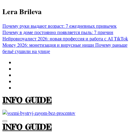
Перейти
Lera Brileva
к
содержимому
Почему руки выдают возраст: 7 ежедневных привычек
Почему в доме постоянно появляется пыль: 7 причин
Нейровизуалист 2026: новая профессия и работа с AI
TikTok
Money 2026: монетизация и вирусные ниши
Почему раньше
бельё сушили на улице
INFO GUIDE
INFO GUIDE