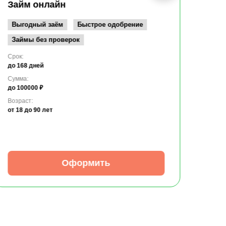
до 10
Займ онлайн
Возрас
от 19
Выгодный заём
Быстрое одобрение
Займы без проверок
Срок:
до 168 дней
Сумма:
до 100000 ₽
Возраст:
от 18
до 90 лет
Оформить