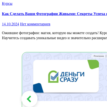
Курсы
Как Сделать Ваши Фотографии Живыми: Секреты Успеха о
14.10.2024
Нет комментариев
Ожившие фотографии: магия, которую вы можете создать! Курс предназначен для: Блогеров. Оживление фотографий — это актуальный тренд, способный собрать миллионы просмотров.
Научитесь создавать уникальные видео и значительно расширь
Реклама
Реклама