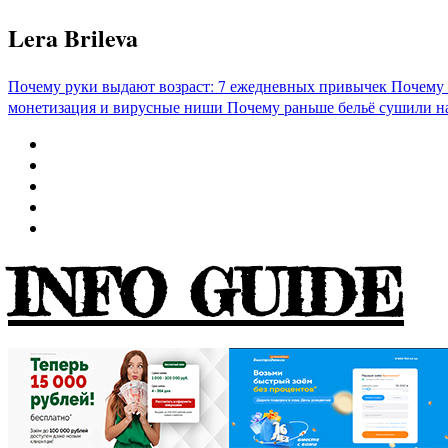
Перейти
Lera Brileva
к
содержимому
Почему руки выдают возраст: 7 ежедневных привычек
Почему 
монетизация и вирусные ниши
Почему раньше бельё сушили н
INFO GUIDE