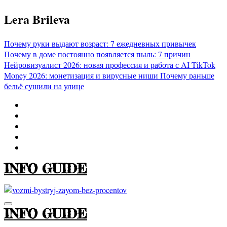
Перейти
Lera Brileva
к
содержимому
Почему руки выдают возраст: 7 ежедневных привычек
Почему в доме постоянно появляется пыль: 7 причин
Нейровизуалист 2026: новая профессия и работа с AI
TikTok
Money 2026: монетизация и вирусные ниши
Почему раньше
бельё сушили на улице
INFO GUIDE
INFO GUIDE