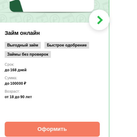
Мин
Срок:
до 36
Сумма
до 10
Займ онлайн
Возрас
от 19
Выгодный заём
Быстрое одобрение
Займы без проверок
Срок:
до 168 дней
Сумма:
до 100000 ₽
Возраст:
от 18
до 90 лет
Оформить