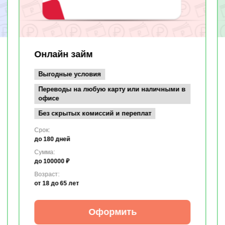
Онлайн займ
Выгодные условия
Переводы на любую карту или наличными в
офисе
Без скрытых комиссий и переплат
Срок:
до 180 дней
Сумма:
до 100000 ₽
Возраст:
от 18
до 65 лет
Оформить