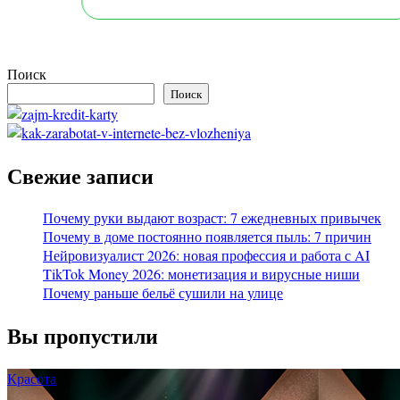
Поиск
Поиск
Свежие записи
Почему руки выдают возраст: 7 ежедневных привычек
Почему в доме постоянно появляется пыль: 7 причин
Нейровизуалист 2026: новая профессия и работа с AI
TikTok Money 2026: монетизация и вирусные ниши
Почему раньше бельё сушили на улице
Вы пропустили
Красота