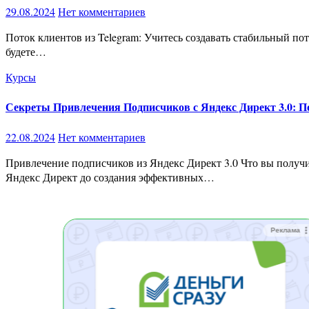
29.08.2024
Нет комментариев
Поток клиентов из Telegram: Учитесь создавать стабильный поток клиентов с нуля! Тариф «Я сам» Шаг за шагом к успеху с 6 практическими модулями: Модуль 1: Подготовка к работе Что
будете…
Курсы
Секреты Привлечения Подписчиков с Яндекс Директ 3.0: П
22.08.2024
Нет комментариев
Привлечение подписчиков из Яндекс Директ 3.0 Что вы получите: Этот курс включает 15 видеороликов общей продолжительностью 119 минут, которые охватывают всё от основ работы с
Яндекс Директ до создания эффективных…
Реклама
Реклама