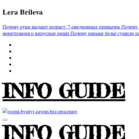
Перейти
Lera Brileva
к
содержимому
Почему руки выдают возраст: 7 ежедневных привычек
Почему 
монетизация и вирусные ниши
Почему раньше бельё сушили н
INFO GUIDE
INFO GUIDE