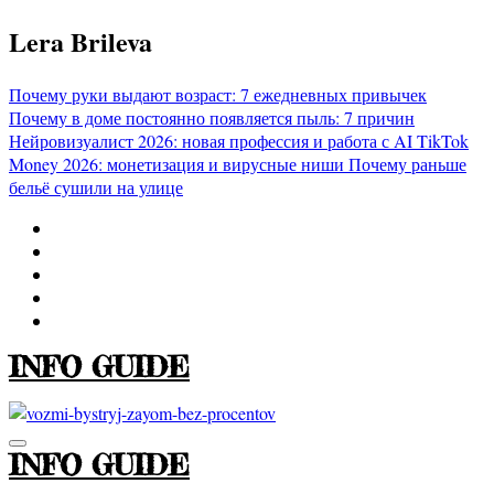
Перейти
Lera Brileva
к
содержимому
Почему руки выдают возраст: 7 ежедневных привычек
Почему в доме постоянно появляется пыль: 7 причин
Нейровизуалист 2026: новая профессия и работа с AI
TikTok
Money 2026: монетизация и вирусные ниши
Почему раньше
бельё сушили на улице
INFO GUIDE
INFO GUIDE