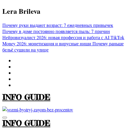
Перейти
Lera Brileva
к
содержимому
Почему руки выдают возраст: 7 ежедневных привычек
Почему в доме постоянно появляется пыль: 7 причин
Нейровизуалист 2026: новая профессия и работа с AI
TikTok
Money 2026: монетизация и вирусные ниши
Почему раньше
бельё сушили на улице
INFO GUIDE
INFO GUIDE