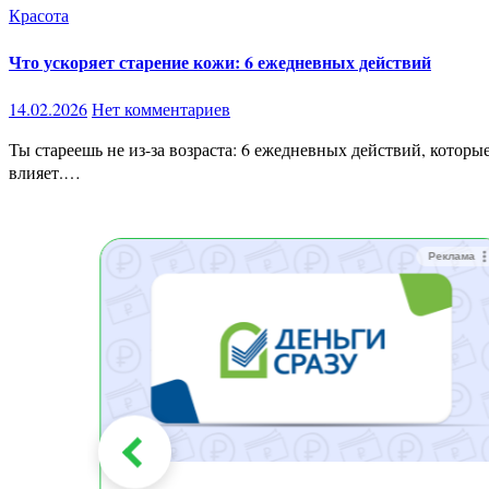
Красота
Что ускоряет старение кожи: 6 ежедневных действий
14.02.2026
Нет комментариев
Ты стареешь не из-за возраста: 6 ежедневных действий, которые ускоряют износ кожи Старение — это не дата рождения.Это износ. И чаще всего мы сами ускоряем его. Вот что реально
влияет.…
Реклама
Реклама