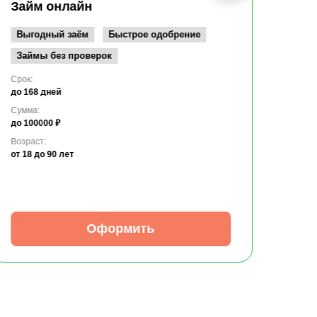
до 10
Займ онлайн
Возрас
от 19
Выгодный заём
Быстрое одобрение
Займы без проверок
Срок:
до 168 дней
Сумма:
до 100000 ₽
Возраст:
от 18
до 90 лет
Оформить