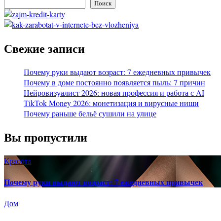
Поиск
Свежие записи
Почему руки выдают возраст: 7 ежедневных привычек
Почему в доме постоянно появляется пыль: 7 причин
Нейровизуалист 2026: новая профессия и работа с AI
TikTok Money 2026: монетизация и вирусные ниши
Почему раньше бельё сушили на улице
Вы пропустили
Красота
Почему руки выдают возраст: 7 ежедневных привычек
Дом