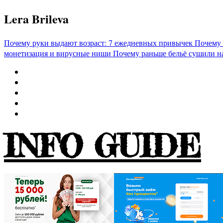
Перейти
Lera Brileva
к
содержимому
Почему руки выдают возраст: 7 ежедневных привычек
Почему 
монетизация и вирусные ниши
Почему раньше бельё сушили н
INFO GUIDE