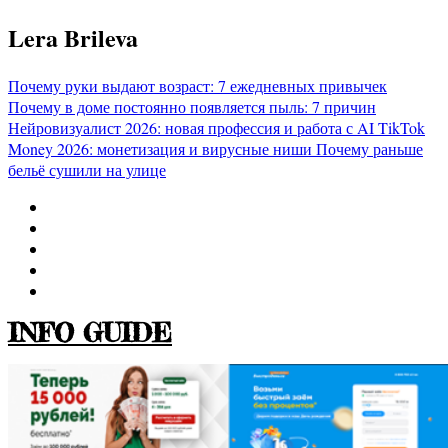
Перейти
Lera Brileva
к
содержимому
Почему руки выдают возраст: 7 ежедневных привычек
Почему в доме постоянно появляется пыль: 7 причин
Нейровизуалист 2026: новая профессия и работа с AI
TikTok
Money 2026: монетизация и вирусные ниши
Почему раньше
бельё сушили на улице
INFO GUIDE