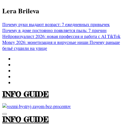
Перейти
Lera Brileva
к
содержимому
Почему руки выдают возраст: 7 ежедневных привычек
Почему в доме постоянно появляется пыль: 7 причин
Нейровизуалист 2026: новая профессия и работа с AI
TikTok
Money 2026: монетизация и вирусные ниши
Почему раньше
бельё сушили на улице
INFO GUIDE
INFO GUIDE