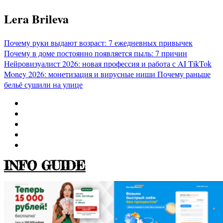
Перейти
Lera Brileva
к
содержимому
Почему руки выдают возраст: 7 ежедневных привычек
Почему в доме постоянно появляется пыль: 7 причин
Нейровизуалист 2026: новая профессия и работа с AI
TikTok
Money 2026: монетизация и вирусные ниши
Почему раньше
бельё сушили на улице
INFO GUIDE