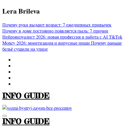
Перейти
Lera Brileva
к
содержимому
Почему руки выдают возраст: 7 ежедневных привычек
Почему в доме постоянно появляется пыль: 7 причин
Нейровизуалист 2026: новая профессия и работа с AI
TikTok
Money 2026: монетизация и вирусные ниши
Почему раньше
бельё сушили на улице
INFO GUIDE
INFO GUIDE