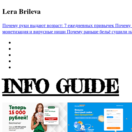
Перейти
Lera Brileva
к
содержимому
Почему руки выдают возраст: 7 ежедневных привычек
Почему 
монетизация и вирусные ниши
Почему раньше бельё сушили н
INFO GUIDE