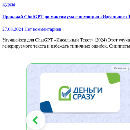
Курсы
Прокачай ChatGPT до максимума с помощью «Идеального 
27.08.2024
Нет комментариев
Улучшайзер для ChatGPT «Идеальный Текст» (2024) Этот улучшайзер для ChatGPT включает 4 уникальных сниппета для дообучения, которые помогут вам значительно повысить качество
генерируемого текста и избежать типичных ошибок. Сниппет
Реклама
Реклама