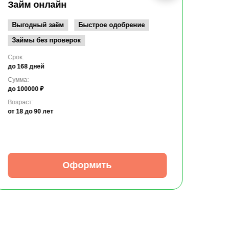
до 10
Займ онлайн
Возрас
от 19
Выгодный заём
Быстрое одобрение
Займы без проверок
Срок:
до 168 дней
Сумма:
до 100000 ₽
Возраст:
от 18
до 90 лет
Оформить