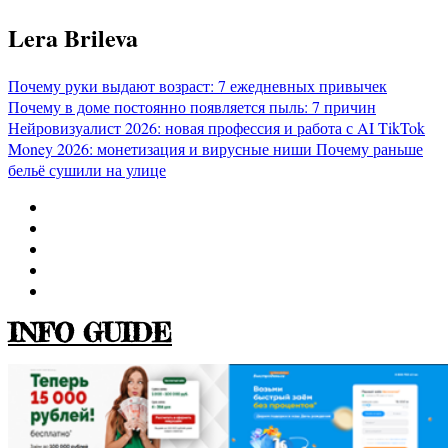
Перейти
Lera Brileva
к
содержимому
Почему руки выдают возраст: 7 ежедневных привычек
Почему в доме постоянно появляется пыль: 7 причин
Нейровизуалист 2026: новая профессия и работа с AI
TikTok
Money 2026: монетизация и вирусные ниши
Почему раньше
бельё сушили на улице
INFO GUIDE