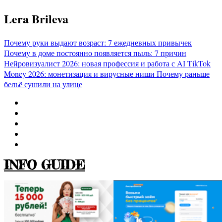
Перейти
Lera Brileva
к
содержимому
Почему руки выдают возраст: 7 ежедневных привычек
Почему в доме постоянно появляется пыль: 7 причин
Нейровизуалист 2026: новая профессия и работа с AI
TikTok
Money 2026: монетизация и вирусные ниши
Почему раньше
бельё сушили на улице
INFO GUIDE