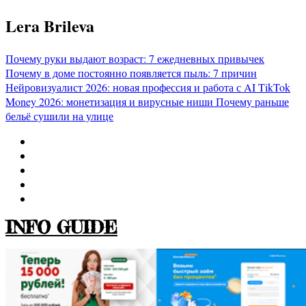
Перейти
Lera Brileva
к
содержимому
Почему руки выдают возраст: 7 ежедневных привычек
Почему в доме постоянно появляется пыль: 7 причин
Нейровизуалист 2026: новая профессия и работа с AI
TikTok
Money 2026: монетизация и вирусные ниши
Почему раньше
бельё сушили на улице
INFO GUIDE