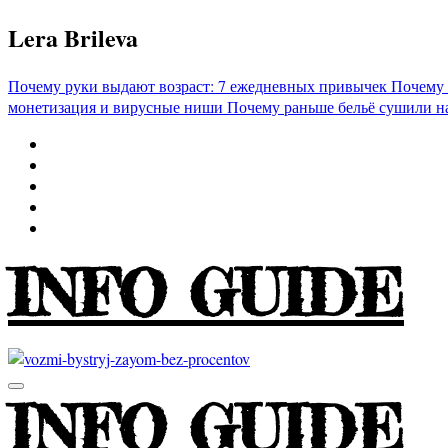
Перейти
Lera Brileva
к
содержимому
Почему руки выдают возраст: 7 ежедневных привычек
Почему 
монетизация и вирусные ниши
Почему раньше бельё сушили н
INFO GUIDE
INFO GUIDE