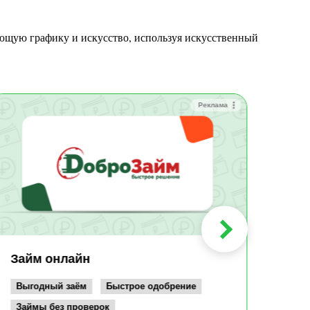
Реклама
Зай
Быс
Зачи
Мин
Срок:
до 36
Сумма
до 10
Займ онлайн
Возрас
от 19
Выгодный заём
Быстрое одобрение
Займы без проверок