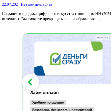
22.07.2024
Нет комментариев
Создание и продажа цифрового искусства с помощью ИИ (2024) Описание курса На этом курсе вы научитесь создавать потрясающую графику и искусство, используя искусственный
интеллект. Вы сможете превращать свои изображения в…
Реклама
Реклама
Займ онлайн
Удобное погашение
Безопасно, без залога и поручителей