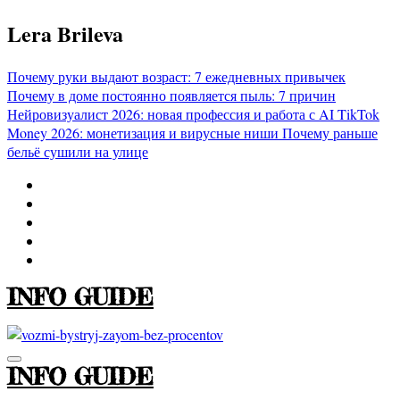
Перейти
Lera Brileva
к
содержимому
Почему руки выдают возраст: 7 ежедневных привычек
Почему в доме постоянно появляется пыль: 7 причин
Нейровизуалист 2026: новая профессия и работа с AI
TikTok
Money 2026: монетизация и вирусные ниши
Почему раньше
бельё сушили на улице
INFO GUIDE
INFO GUIDE