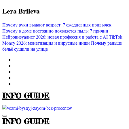
Перейти
Lera Brileva
к
содержимому
Почему руки выдают возраст: 7 ежедневных привычек
Почему в доме постоянно появляется пыль: 7 причин
Нейровизуалист 2026: новая профессия и работа с AI
TikTok
Money 2026: монетизация и вирусные ниши
Почему раньше
бельё сушили на улице
INFO GUIDE
INFO GUIDE