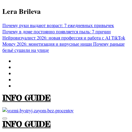
Перейти
Lera Brileva
к
содержимому
Почему руки выдают возраст: 7 ежедневных привычек
Почему в доме постоянно появляется пыль: 7 причин
Нейровизуалист 2026: новая профессия и работа с AI
TikTok
Money 2026: монетизация и вирусные ниши
Почему раньше
бельё сушили на улице
INFO GUIDE
INFO GUIDE