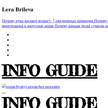
Перейти
Lera Brileva
к
содержимому
Почему руки выдают возраст: 7 ежедневных привычек
Почему 
монетизация и вирусные ниши
Почему раньше бельё сушили н
INFO GUIDE
INFO GUIDE