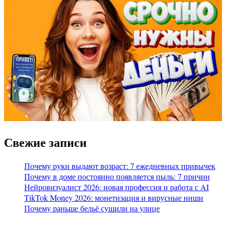
Свежие записи
Почему руки выдают возраст: 7 ежедневных привычек
Почему в доме постоянно появляется пыль: 7 причин
Нейровизуалист 2026: новая профессия и работа с AI
TikTok Money 2026: монетизация и вирусные ниши
Почему раньше бельё сушили на улице