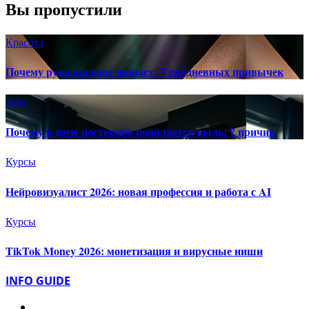
Вы пропустили
Красота
Почему руки выдают возраст: 7 ежедневных привычек
Дом
Почему в доме постоянно появляется пыль: 7 причин
Курсы
Нейровизуалист 2026: новая профессия и работа с AI
Курсы
TikTok Money 2026: монетизация и вирусные ниши
INFO GUIDE