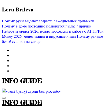
Перейти
Lera Brileva
к
содержимому
Почему руки выдают возраст: 7 ежедневных привычек
Почему в доме постоянно появляется пыль: 7 причин
Нейровизуалист 2026: новая профессия и работа с AI
TikTok
Money 2026: монетизация и вирусные ниши
Почему раньше
бельё сушили на улице
INFO GUIDE
INFO GUIDE