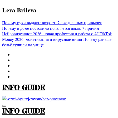
Перейти
Lera Brileva
к
содержимому
Почему руки выдают возраст: 7 ежедневных привычек
Почему в доме постоянно появляется пыль: 7 причин
Нейровизуалист 2026: новая профессия и работа с AI
TikTok
Money 2026: монетизация и вирусные ниши
Почему раньше
бельё сушили на улице
INFO GUIDE
INFO GUIDE