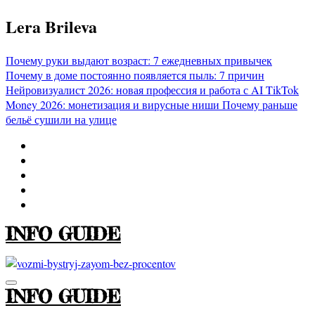
Перейти
Lera Brileva
к
содержимому
Почему руки выдают возраст: 7 ежедневных привычек
Почему в доме постоянно появляется пыль: 7 причин
Нейровизуалист 2026: новая профессия и работа с AI
TikTok
Money 2026: монетизация и вирусные ниши
Почему раньше
бельё сушили на улице
INFO GUIDE
INFO GUIDE