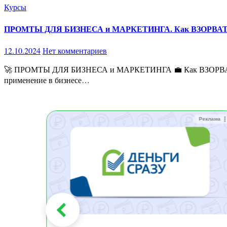
Курсы
ПРОМТЫ ДЛЯ БИЗНЕСА и МАРКЕТИНГА. Как ВЗОРВАТ
12.10.2024
Нет комментариев
🚀 ПРОМТЫ ДЛЯ БИЗНЕСА и МАРКЕТИНГА 💼 Как ВЗОРВАТЬ ПРОДАЖИ с помощью ИИ 🔥 В книге изложены ключевые принципы работы с нейросетью ChatGPT, с акцентом на ее
применение в бизнесе…
Реклама
Реклама