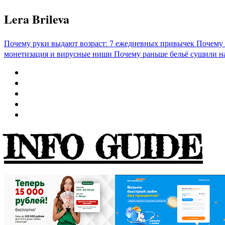
Перейти
Lera Brileva
к
содержимому
Почему руки выдают возраст: 7 ежедневных привычек
Почему 
монетизация и вирусные ниши
Почему раньше бельё сушили н
INFO GUIDE