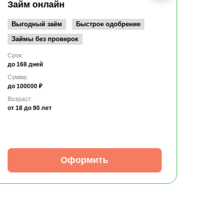
до 10
Займ онлайн
Возрас
от 19
Выгодный заём
Быстрое одобрение
Займы без проверок
Срок:
до 168 дней
Сумма:
до 100000 ₽
Возраст:
от 18
до 90 лет
Оформить