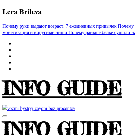
Перейти
Lera Brileva
к
содержимому
Почему руки выдают возраст: 7 ежедневных привычек
Почему 
монетизация и вирусные ниши
Почему раньше бельё сушили н
INFO GUIDE
INFO GUIDE