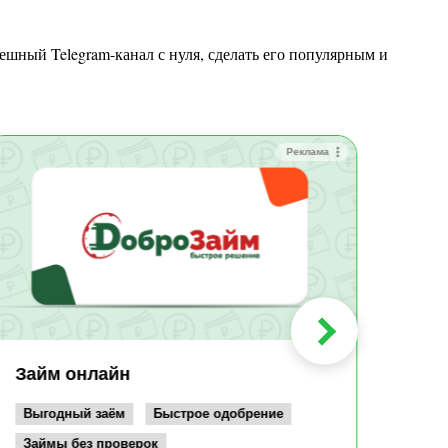
Реклама
Зай
Быс
Зачи
Мин
Срок:
до 36
Сумма
до 10
Займ онлайн
Возрас
от 19
Выгодный заём
Быстрое одобрение
Займы без проверок