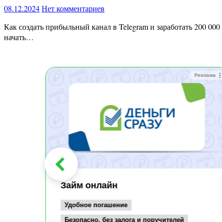
08.12.2024
Нет комментариев
Как создать прибыльный канал в Telegram и заработать 200 000 рублей за 2 месяца, уделяя 2–3 часа в день Хочешь построить успешный Telegram-канал с нуля, сделать его популярным и
начать…
Реклама
Реклама
Займ онлайн
Удобное погашение
Безопасно, без залога и поручителей