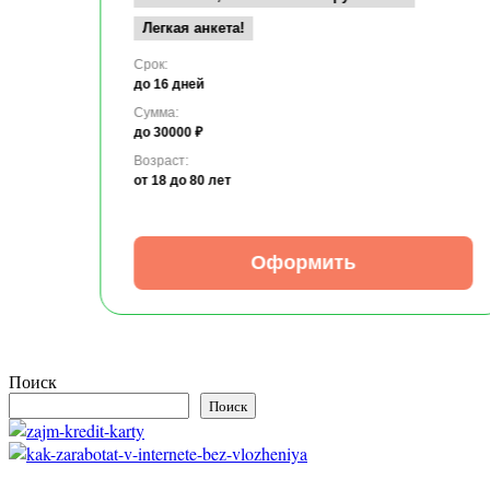
Легкая анкета!
Срок:
до 16 дней
Сумма:
до 30000 ₽
Возраст:
от 18
до 80 лет
Оформить
Поиск
Поиск