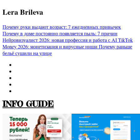
Перейти
Lera Brileva
к
содержимому
Почему руки выдают возраст: 7 ежедневных привычек
Почему в доме постоянно появляется пыль: 7 причин
Нейровизуалист 2026: новая профессия и работа с AI
TikTok
Money 2026: монетизация и вирусные ниши
Почему раньше
бельё сушили на улице
INFO GUIDE