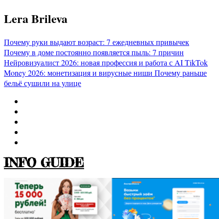
Перейти
Lera Brileva
к
содержимому
Почему руки выдают возраст: 7 ежедневных привычек
Почему в доме постоянно появляется пыль: 7 причин
Нейровизуалист 2026: новая профессия и работа с AI
TikTok
Money 2026: монетизация и вирусные ниши
Почему раньше
бельё сушили на улице
INFO GUIDE