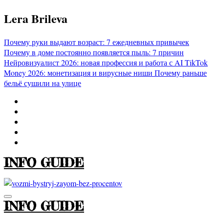
Перейти
Lera Brileva
к
содержимому
Почему руки выдают возраст: 7 ежедневных привычек
Почему в доме постоянно появляется пыль: 7 причин
Нейровизуалист 2026: новая профессия и работа с AI
TikTok
Money 2026: монетизация и вирусные ниши
Почему раньше
бельё сушили на улице
INFO GUIDE
INFO GUIDE