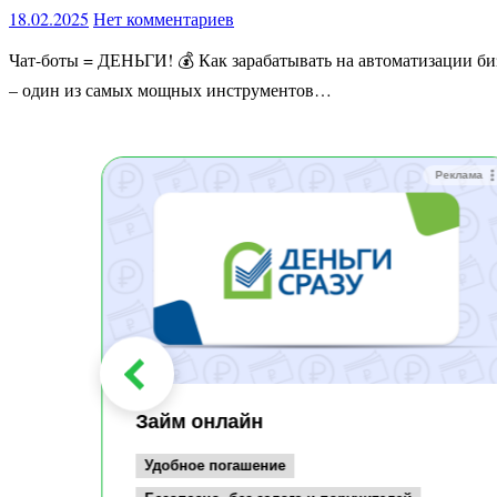
18.02.2025
Нет комментариев
Чат-боты = ДЕНЬГИ! 💰 Как зарабатывать на автоматизации бизнеса Сегодня автоматизация бизнеса – не просто тренд, а необходимая реальность для успешного заработка. Платформа Salebot
– один из самых мощных инструментов…
Реклама
Реклама
Займ онлайн
Удобное погашение