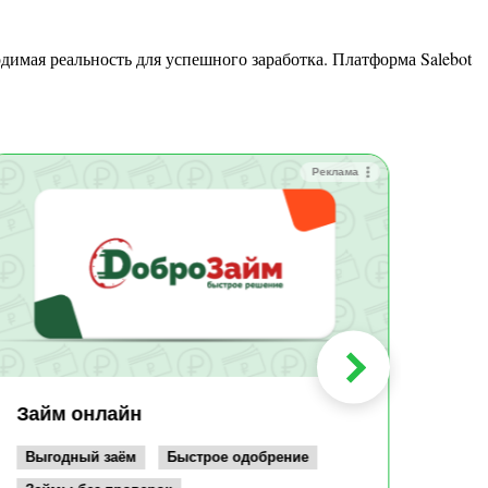
Реклама
Зай
Быс
Зачи
Мин
Срок:
до 36
Сумма
до 10
Займ онлайн
Возрас
от 19
Выгодный заём
Быстрое одобрение