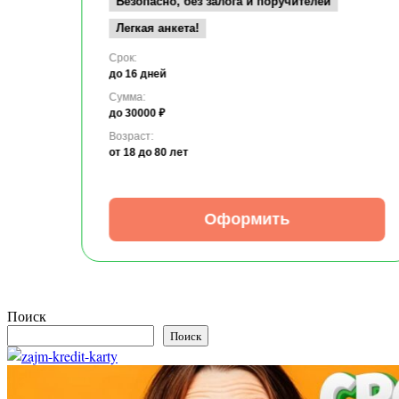
Безопасно, без залога и поручителей
Легкая анкета!
Срок:
до 16 дней
Сумма:
до 30000 ₽
Возраст:
от 18
до 80 лет
Оформить
Поиск
Поиск