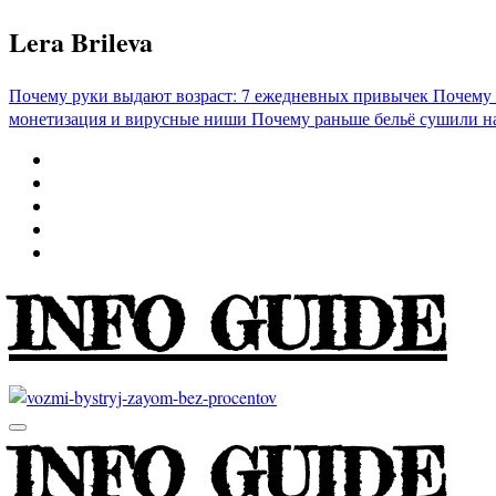
Перейти
Lera Brileva
к
содержимому
Почему руки выдают возраст: 7 ежедневных привычек
Почему 
монетизация и вирусные ниши
Почему раньше бельё сушили н
INFO GUIDE
INFO GUIDE