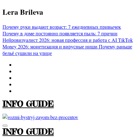
Перейти
Lera Brileva
к
содержимому
Почему руки выдают возраст: 7 ежедневных привычек
Почему в доме постоянно появляется пыль: 7 причин
Нейровизуалист 2026: новая профессия и работа с AI
TikTok
Money 2026: монетизация и вирусные ниши
Почему раньше
бельё сушили на улице
INFO GUIDE
INFO GUIDE