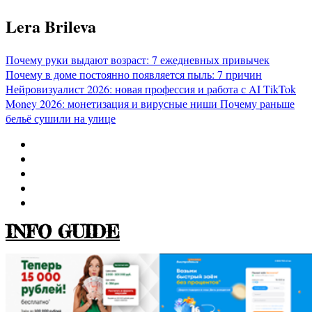
Перейти
Lera Brileva
к
содержимому
Почему руки выдают возраст: 7 ежедневных привычек
Почему в доме постоянно появляется пыль: 7 причин
Нейровизуалист 2026: новая профессия и работа с AI
TikTok
Money 2026: монетизация и вирусные ниши
Почему раньше
бельё сушили на улице
INFO GUIDE