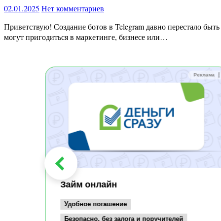
02.01.2025
Нет комментариев
Приветствую! Создание ботов в Telegram давно перестало быть чем-то сложным и доступно даже новичкам. Я подготовил пошаговое руководство по созданию 10 различных ботов, которые
могут пригодиться в маркетинге, бизнесе или…
Реклама
Реклама
Займ онлайн
Удобное погашение
Безопасно, без залога и поручителей