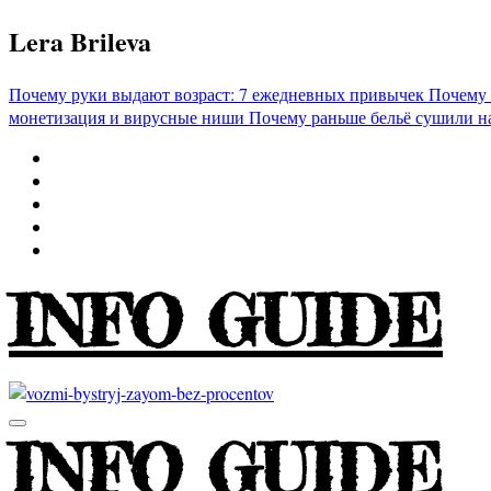
Перейти
Lera Brileva
к
содержимому
Почему руки выдают возраст: 7 ежедневных привычек
Почему 
монетизация и вирусные ниши
Почему раньше бельё сушили н
INFO GUIDE
INFO GUIDE