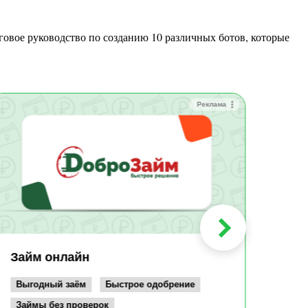
Реклама
Зай
Быс
Зачи
Мин
Срок:
до 36
Сумма
до 10
Займ онлайн
Возрас
от 19
Выгодный заём
Быстрое одобрение
Займы без проверок