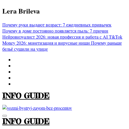
Перейти
Lera Brileva
к
содержимому
Почему руки выдают возраст: 7 ежедневных привычек
Почему в доме постоянно появляется пыль: 7 причин
Нейровизуалист 2026: новая профессия и работа с AI
TikTok
Money 2026: монетизация и вирусные ниши
Почему раньше
бельё сушили на улице
INFO GUIDE
INFO GUIDE