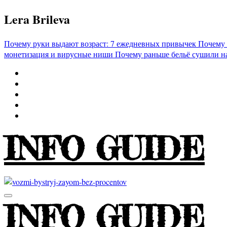
Перейти
Lera Brileva
к
содержимому
Почему руки выдают возраст: 7 ежедневных привычек
Почему 
монетизация и вирусные ниши
Почему раньше бельё сушили н
INFO GUIDE
INFO GUIDE