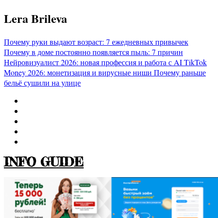
Перейти
Lera Brileva
к
содержимому
Почему руки выдают возраст: 7 ежедневных привычек
Почему в доме постоянно появляется пыль: 7 причин
Нейровизуалист 2026: новая профессия и работа с AI
TikTok
Money 2026: монетизация и вирусные ниши
Почему раньше
бельё сушили на улице
INFO GUIDE