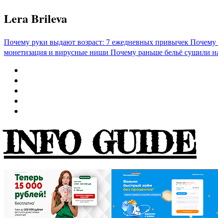
Перейти
Lera Brileva
к
содержимому
Почему руки выдают возраст: 7 ежедневных привычек
Почему 
монетизация и вирусные ниши
Почему раньше бельё сушили н
INFO GUIDE