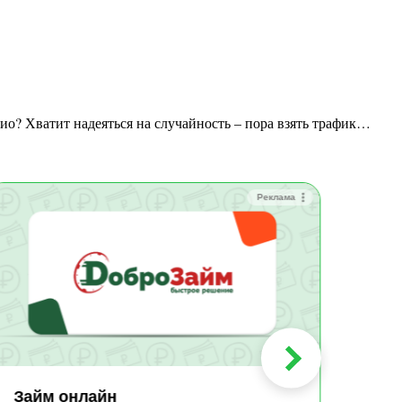
адио? Хватит надеяться на случайность – пора взять трафик…
Реклама
Зай
Быс
Зачи
Мин
Срок:
до 36
Сумма
до 10
Займ онлайн